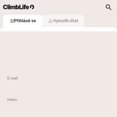
Upozornění
Vyhledávání
Přihlásit se
Přihlásit se
Vytvořit účet
 Přihlásit se přes Apple
Ještě nemám účet
E-mail
Heslo