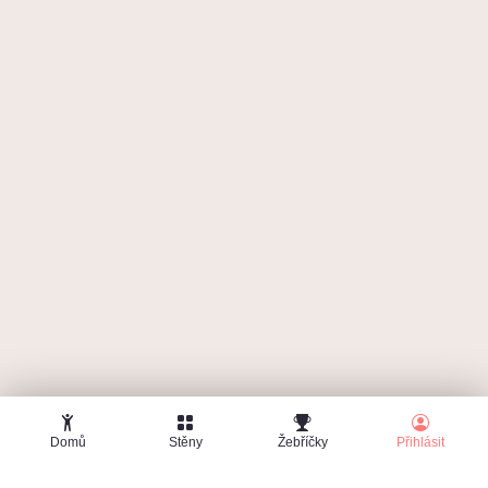
Zapomenuté heslo
Domů
Stěny
Žebříčky
Přihlásit