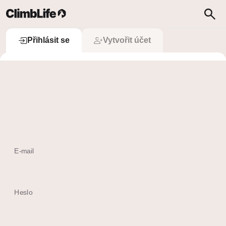
Upozornění
Vyhledávání
Přihlásit se
Přihlásit se
Vytvořit účet
 Přihlásit se přes Apple
Ještě nemám účet
E-mail
Heslo