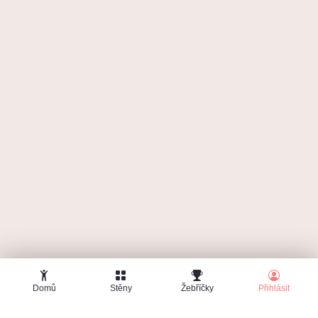
Zapomenuté heslo
Domů
Stěny
Žebříčky
Přihlásit