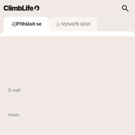
Upozornění
Vyhledávání
Přihlásit se
Přihlásit se
Vytvořit účet
 Přihlásit se přes Apple
Ještě nemám účet
E-mail
Heslo