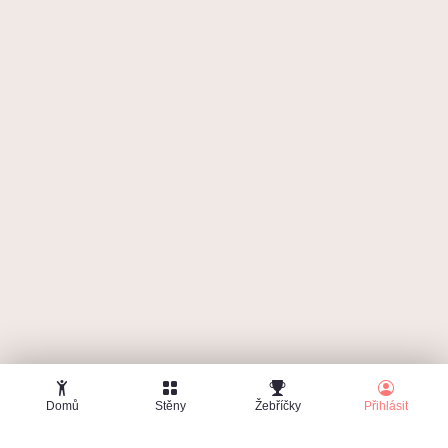
Zapomenuté heslo
Domů
Stěny
Žebříčky
Přihlásit