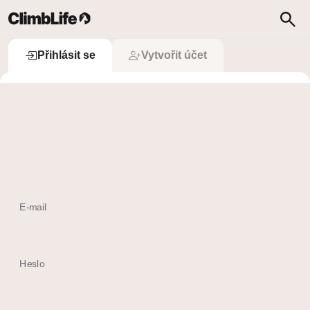
Upozornění
Vyhledávání
Přihlásit se
Přihlásit se
Vytvořit účet
 Přihlásit se přes Apple
Ještě nemám účet
E-mail
Heslo