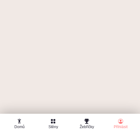
Zapomenuté heslo
Domů
Stěny
Žebříčky
Přihlásit