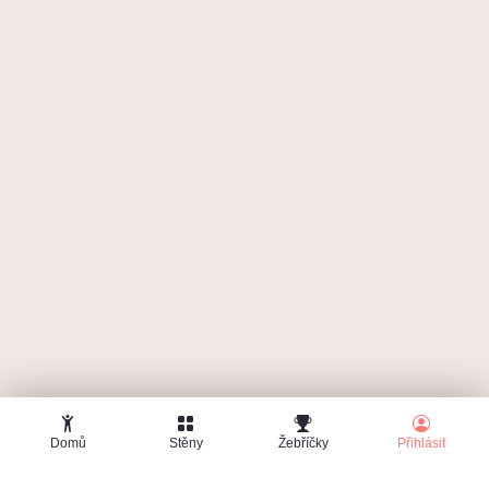
Zapomenuté heslo
Domů
Stěny
Žebříčky
Přihlásit