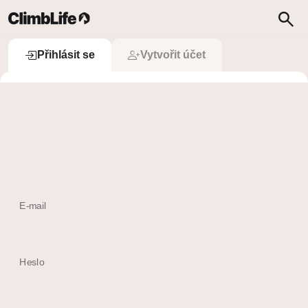
Upozornění
Vyhledávání
Přihlásit se
Přihlásit se
Vytvořit účet
 Přihlásit se přes Apple
Ještě nemám účet
E-mail
Heslo