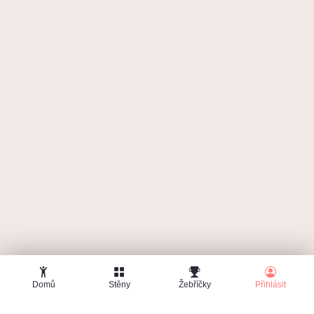
Zapomenuté heslo
Domů
Stěny
Žebříčky
Přihlásit