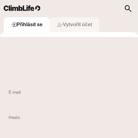
Upozornění
Vyhledávání
Přihlásit se
Přihlásit se
Vytvořit účet
 Přihlásit se přes Apple
Ještě nemám účet
E-mail
Heslo