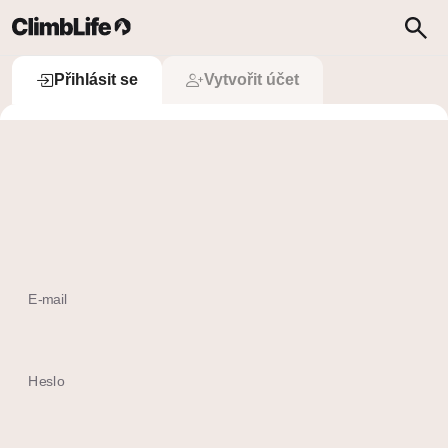
Upozornění
Vyhledávání
Přihlásit se
Přihlásit se
Vytvořit účet
 Přihlásit se přes Apple
Ještě nemám účet
E-mail
Heslo