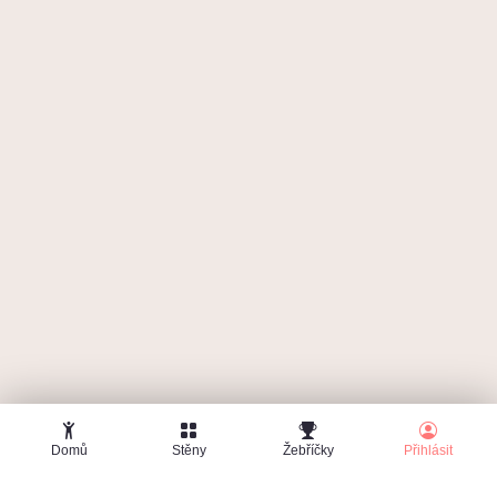
Zapomenuté heslo
Domů
Stěny
Žebříčky
Přihlásit