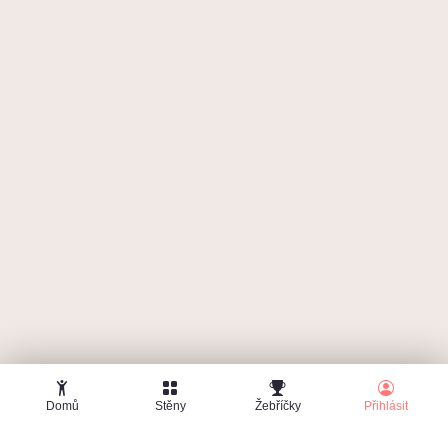
Zapomenuté heslo
Domů
Stěny
Žebříčky
Přihlásit