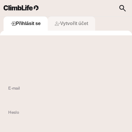
Upozornění
Vyhledávání
Přihlásit se
Přihlásit se
Vytvořit účet
 Přihlásit se přes Apple
Ještě nemám účet
E-mail
Heslo