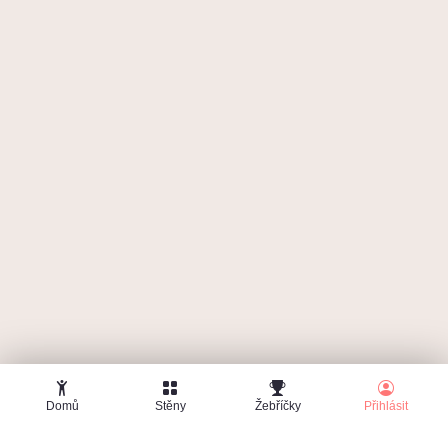
Zapomenuté heslo
Domů
Stěny
Žebříčky
Přihlásit