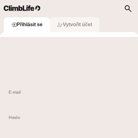
Upozornění
Vyhledávání
Přihlásit se
Přihlásit se
Vytvořit účet
 Přihlásit se přes Apple
Ještě nemám účet
E-mail
Heslo