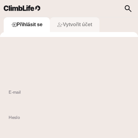
Upozornění
Vyhledávání
Přihlásit se
Přihlásit se
Vytvořit účet
 Přihlásit se přes Apple
Ještě nemám účet
E-mail
Heslo