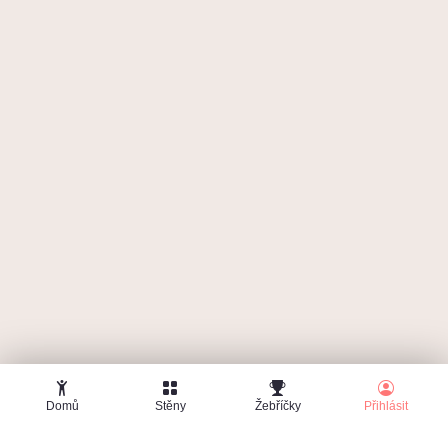
Zapomenuté heslo
Domů
Stěny
Žebříčky
Přihlásit