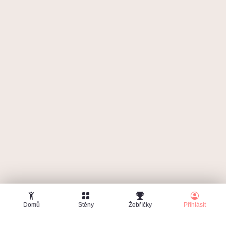
Zapomenuté heslo
Domů
Stěny
Žebříčky
Přihlásit