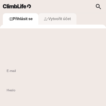
Upozornění
Vyhledávání
Přihlásit se
Přihlásit se
Vytvořit účet
 Přihlásit se přes Apple
Ještě nemám účet
E-mail
Heslo