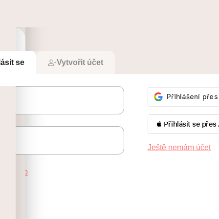
lásit se
lásit se
Vytvořit účet
 Přihlásit se přes
Ještě nemám účet
é heslo