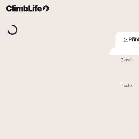
Upozornění
Vyhledávání
Přih
Přih
E-mail
Heslo
Zapomenut