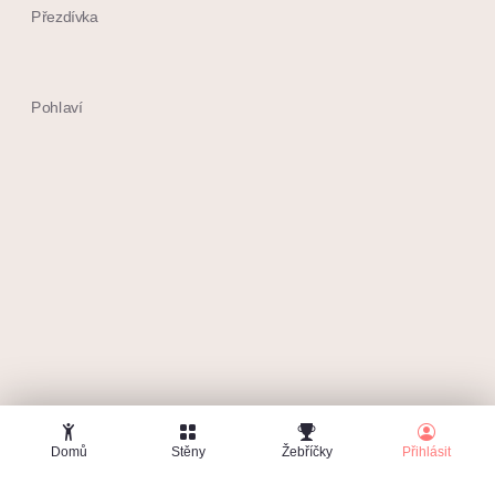
Přezdívka
Pohlaví
Souhlasím s
obchodními podmínkami
Chci dostávat max. 1x měsíčně info o soutěžích a
další tipy
Domů
Stěny
Žebříčky
Přihlásit