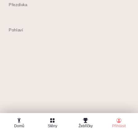
Přezdívka
Pohlaví
Souhlasím s
obchodními podmínkami
Chci dostávat max. 1x měsíčně info o soutěžích a
další tipy
Domů
Stěny
Žebříčky
Přihlásit