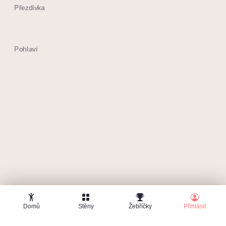
Přezdívka
Pohlaví
Souhlasím s
obchodními podmínkami
Chci dostávat max. 1x měsíčně info o soutěžích a
další tipy
Domů
Stěny
Žebříčky
Přihlásit