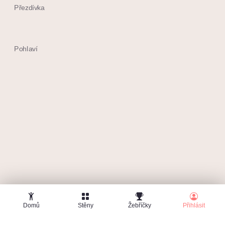
Přezdívka
Pohlaví
Souhlasím s
obchodními podmínkami
Chci dostávat max. 1x měsíčně info o soutěžích a
další tipy
Domů
Stěny
Žebříčky
Přihlásit