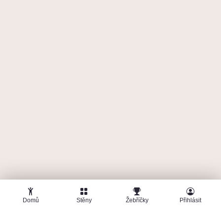
🤜
🤛
E
Emilio
17. května 2026
BigWall
6
4c Pink point
755
b
Domů
Stěny
Žebříčky
Přihlásit