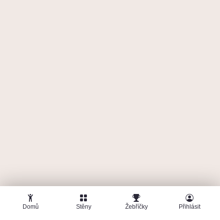
Čubina
Onsight
6b+
6. 5. 25
/
BigWall
825
b
Kameny Mudrců
Onsight
6b
15. 4. 25
/
BigWall
750
b
Ocelový pás cudnosti
Flash
6b
3. 6. 25
/
BigWall
625
b
Pink
Investuj do zlata!
6b
point
6. 5. 25
/
BigWall
500
b
Květy zla
Naviják
6a+
13. 5. 25
/
BigWall
270
b
Domů
Stěny
Žebříčky
Přihlásit