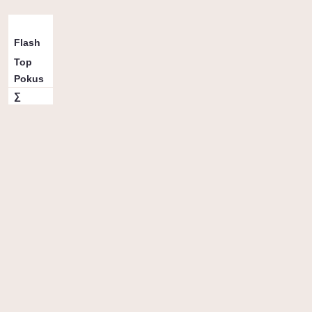
5c
∑
Flash
2
2
Top
0
Pokus
0
∑
2
2
Vybrané topy
16
Flash
2
8. 4. 25
/
BigWall
50
b
108
Flash
2
8. 4. 25
/
BigWall
50
b
Lano