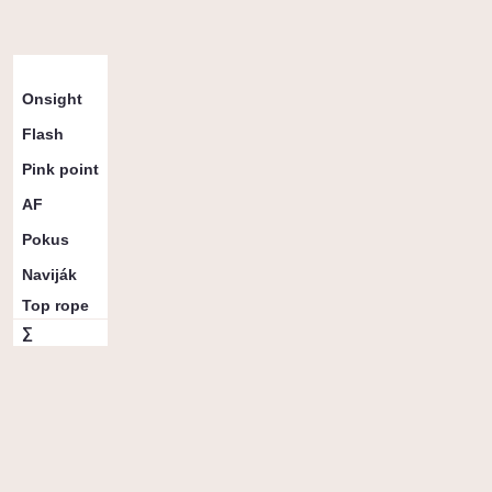
Přelezy dle obtížnosti a stylu
5a
5b
5c
5c+
6a
6a+
6b
6b+
6c
∑
Onsight
2
2
1
1
4
2
1
1
1
15
Flash
1
1
1
2
5
Pink point
2
1
1
1
5
AF
2
2
Pokus
1
1
2
Naviják
1
1
Top rope
0
∑
3
5
2
2
5
3
5
4
1
30
Vybrané přelezy
Lištomilan
Onsight
6c
3. 6. 25
/
BigWall
863
b