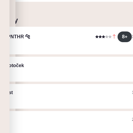
 cesty
8+
ny PNTHR 🐆
s
el Potoček
ht
ičCest
š
ht