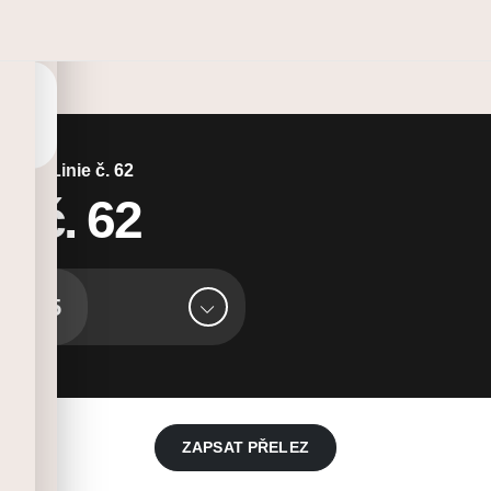
tňany
/
Linie č. 62
e č. 62
5
ZAPSAT PŘELEZ