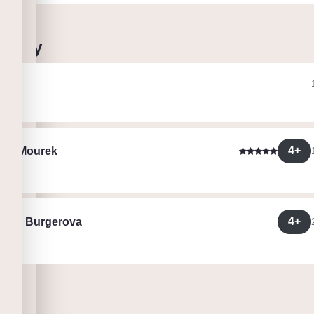
 cesty
uky
ák
4+
za Mourek
ák
4+
keta Burgerova
ope