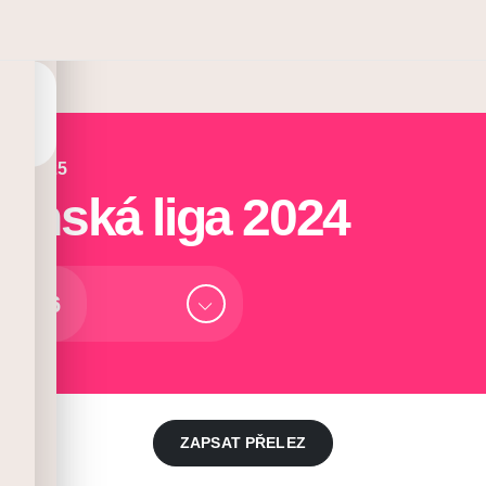
nie č. 25
yňská liga 2024
6
ZAPSAT PŘELEZ