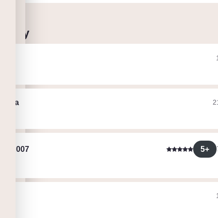
 cesty
enc
ht
lerka
2
ht
5+
yjan007
ke