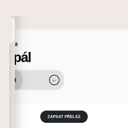
nie č. 18
frpál
8
ZAPSAT PŘELEZ