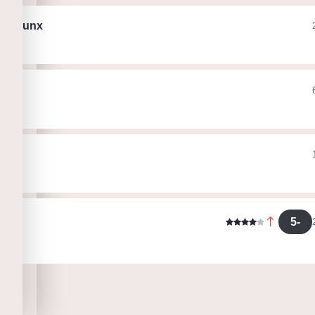
pkaPunx
ht
i
point
k
ák
5-
k
s