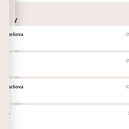
 cesty
a z Maršova
2
ák
ilip
2
ák
a z Maršova
3
as🔝
ák