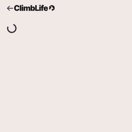
Upozornění
Vyhledávání
Famfrpál
Ruzyně
/
Li
Fam
4+