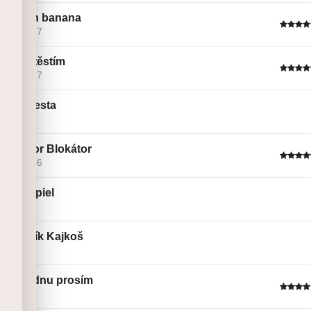
chicken banana
Linie č. 17
jdi za štěstím
Linie č. 17
Nová cesta
Linie č. 4
Bedrátor Blokátor
Linie č. 16
Homospiel
Linie č. 6
Desátník Kajkoš
Linie č. 5
Eště jednu prosím
Linie č. 2