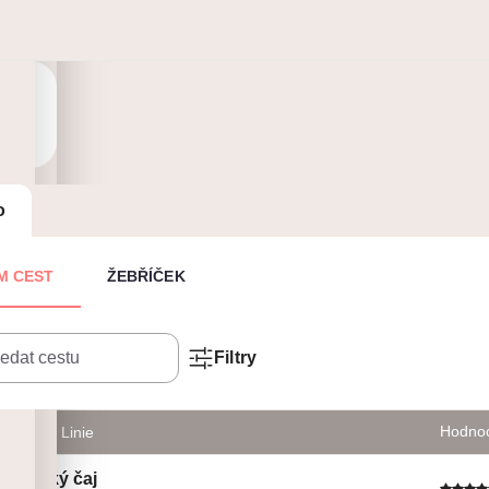
r
o
M CEST
ŽEBŘÍČEK
Filtry
/
Hodno
Název
Linie
Anglický čaj