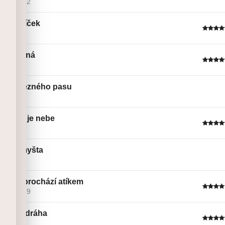
Linie č. 12
Večerníček
Linie č. 2
Upravená
Linie č. 2
Do Železného pasu
Linie č. 7
limitem je nebe
Linie č. 4
Alchymyšta
Linie č. 1
Láska prochází atíkem
Linie č. 19
Rychlodráha
Linie č. 2