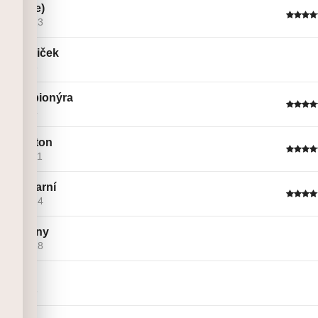
Dálnic(e)
Linie č. 13
klan opiček
Linie č. 6
Důtka pionýra
Linie č. 4
tim burton
Linie č. 11
Svěže jarní
Linie č. 14
Ostružiny
Linie č. 18
Maskot
Linie č. 5