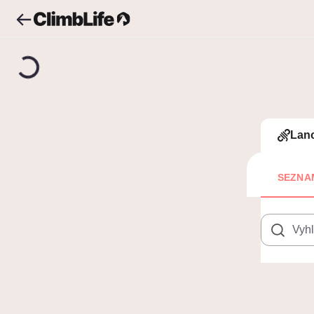
Upozornění
Vyhledávání
Šutr
Šut
Lan
SEZNA
6