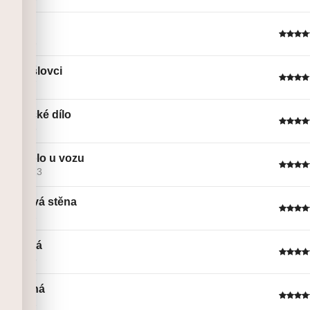
Kvak
Linie č. 1
Přemyšlovci
Linie č. 7
Umělecké dílo
Linie č. 3
Pátý kolo u vozu
Linie č. 13
Mechová stěna
Linie č. 2
ztracená
Linie č. 6
Upocená
Linie č. 2