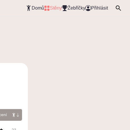
Domů
Stěny
Žebříčky
Přihlásit
cení