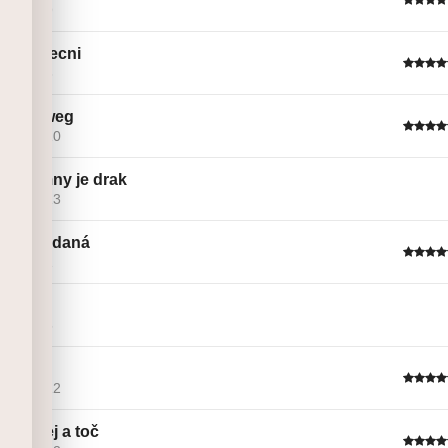
Linie č. 9
Něco kecni
Linie č. 3
Frťan weg
Linie č. 10
Za humny je drak
Linie č. 13
Nevyžádaná
Linie č. 1
ACDC
Linie č. 5
nipple
Linie č. 12
Neváhej a toč