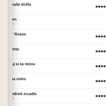
Vtipná kaše došla
Linie č. 6
Divnoden
Linie č. 13
Guns N' Roses
Linie č. 1
Bezva finta
Linie č. 2
Zatancuj si se mnou
Linie č. 2
Pořád na ostro
Linie č. 6
Obousměrné zrcadlo
Linie č. 12