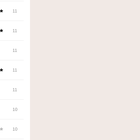
11
11
11
11
11
10
10