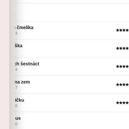
Stalker
Linie č. 5
Vykuřte čmelíka
Linie č. 14
Pro Aleška
Linie č. 2
Sladkých šestnáct
Linie č. 14
Máš to na zem
Linie č. 17
Pro Emičku
Linie č. 10
Zlatovous
Linie č. 10