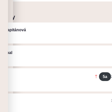
 cesty
a Kapitánová
ák
 Drápal
ák
5a
tiD
ák
Čičí
ák