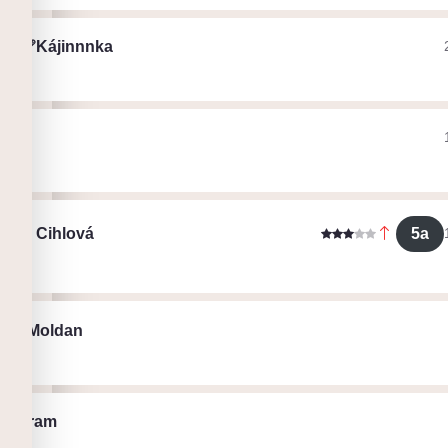
❤️‍🩹Kájinnnka
ák
álie
ht
5a
kéta Cihlová
lav Moldan
ák
na_sram