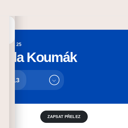
Linie č. 25
oula Koumák
13
ZAPSAT PŘELEZ