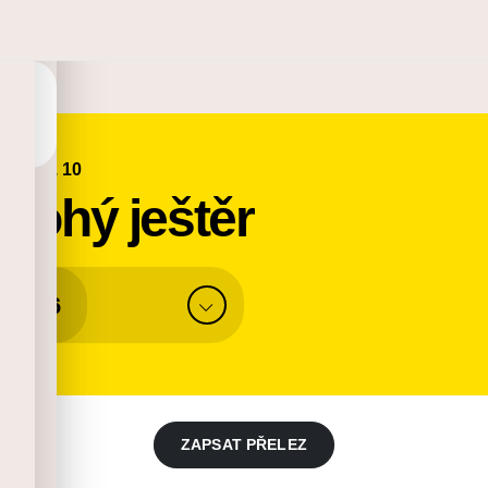
Linie č. 10
nohý ještěr
6
ZAPSAT PŘELEZ