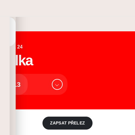
Linie č. 24
kulka
13
ZAPSAT PŘELEZ