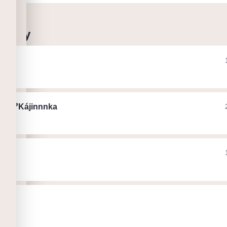
 cesty
ven
ák
❤️‍🩹Kájinnnka
ák
tex
ák
ák