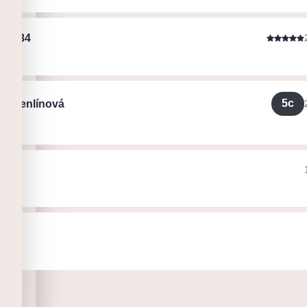
ika84
ope
5c
a Henlínová
ák
se
ht
 N.