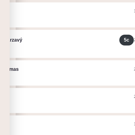
av
ák
5c
en Zrzavý
ht
edtomas
ht
y
ht
point