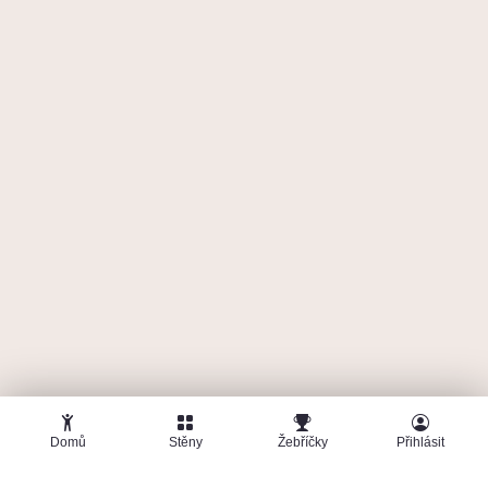
🤜
🤛
E
Emilio
17. května 2026
BigWall
6
4c Pink point
755
b
Domů
Stěny
Žebříčky
Přihlásit