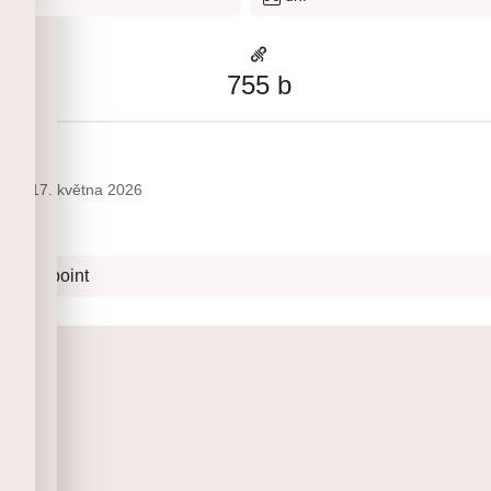
755
b
lio
17. května 2026
c Pink point