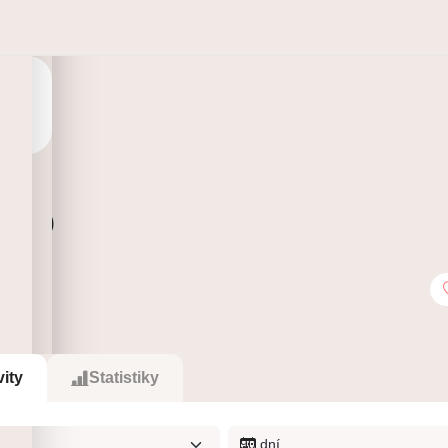
lio
0
Sleduje
vity
Statistiky