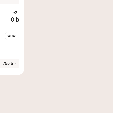
0
b
🤜
🤛
755
b