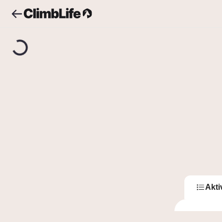
Upozornění
Vyhledávání
Emilio
E
Emi
0
Sledující
Akti