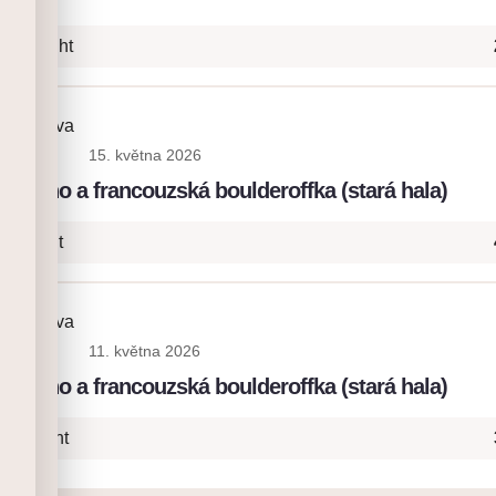
b Onsight
ia Platova
15. května 2026
: lano a francouzská boulderoffka (stará hala)
 Onsight
ia Platova
11. května 2026
: lano a francouzská boulderoffka (stará hala)
- Onsight