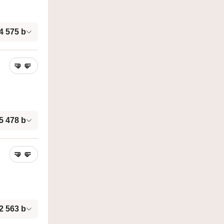
4 575
b
🤜
🤛
5 478
b
🤜
🤛
2 563
b