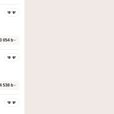
🤜
🤛
3 054
b
🤜
🤛
4 538
b
🤜
🤛