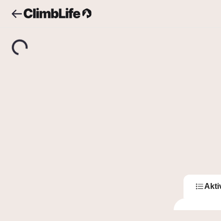
Upozornění
Vyhledávání
Daria Platova
D
Dar
3
Sledující
Akti