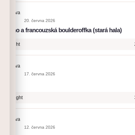
ia Platova
20. června 2026
: lano a francouzská boulderoffka (stará hala)
+ Onsight
ia Platova
17. června 2026
a
a+ Onsight
ia Platova
12. června 2026