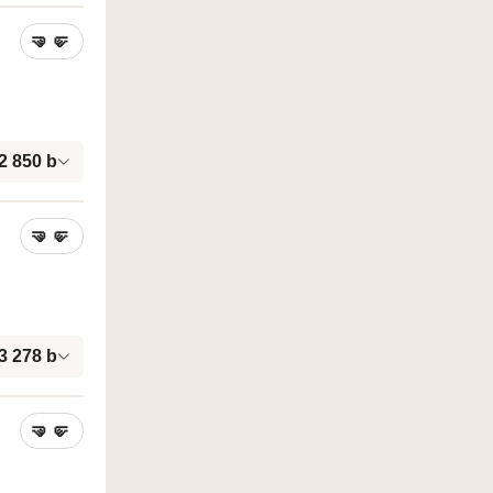
🤜
🤛
2 850
b
🤜
🤛
3 278
b
🤜
🤛