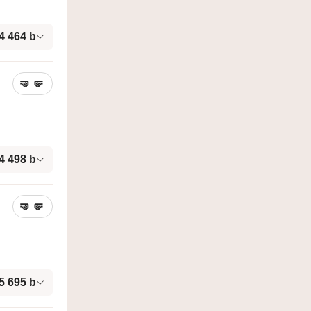
4 464
b
🤜
🤛
4 498
b
🤜
🤛
5 695
b