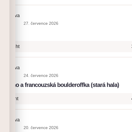
ia Platova
27. července 2026
a
b Onsight
ia Platova
24. července 2026
: lano a francouzská boulderoffka (stará hala)
- Onsight
ia Platova
20. července 2026