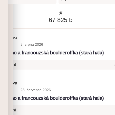
67 825
b
ia Platova
3. srpna 2026
: lano a francouzská boulderoffka (stará hala)
- Onsight
ia Platova
28. července 2026
: lano a francouzská boulderoffka (stará hala)
- Onsight