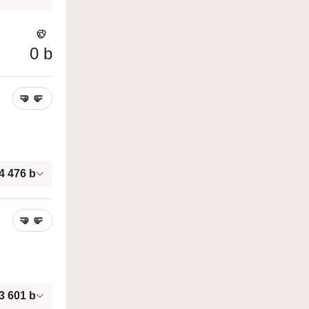
0
b
🤜
🤛
4 476
b
🤜
🤛
3 601
b