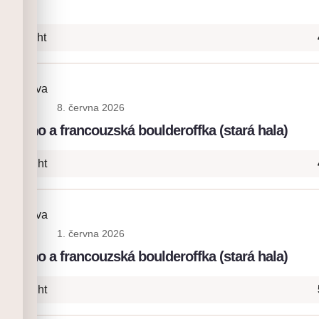
c Onsight
ia Platova
8. června 2026
: lano a francouzská boulderoffka (stará hala)
+ Onsight
ia Platova
1. června 2026
: lano a francouzská boulderoffka (stará hala)
+ Onsight