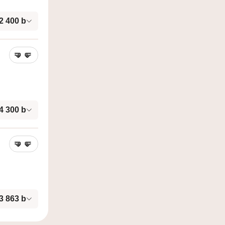
2 400
b
🤜
🤛
4 300
b
🤜
🤛
3 863
b