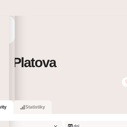
ia Platova
3
Sleduje
vity
Statistiky