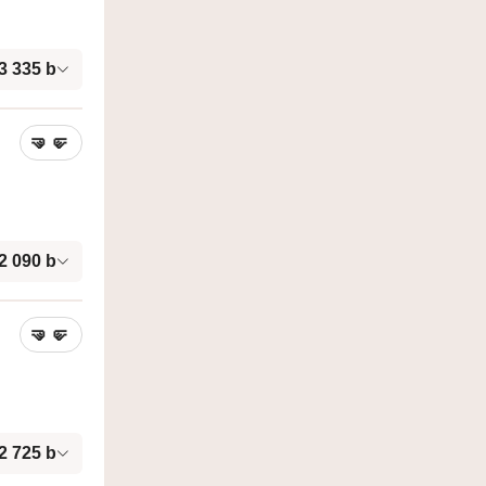
3 335
b
🤜
🤛
2 090
b
🤜
🤛
2 725
b