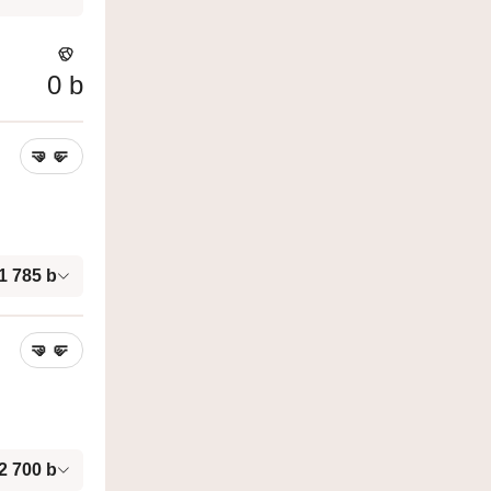
0
b
🤜
🤛
1 785
b
🤜
🤛
2 700
b