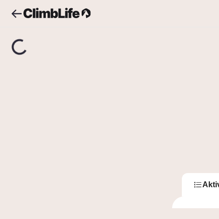
Upozornění
Vyhledávání
_Bublis
_Bu
3
Sledující
Akti