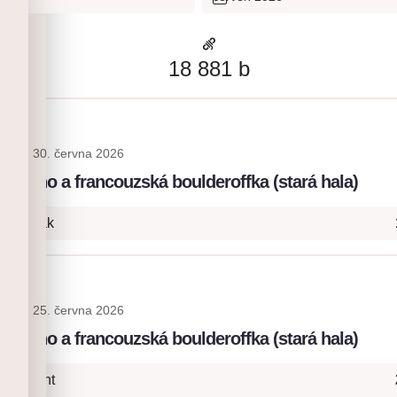
18 881
b
blis
30. června 2026
: lano a francouzská boulderoffka (stará hala)
- Naviják
blis
25. června 2026
: lano a francouzská boulderoffka (stará hala)
- Onsight