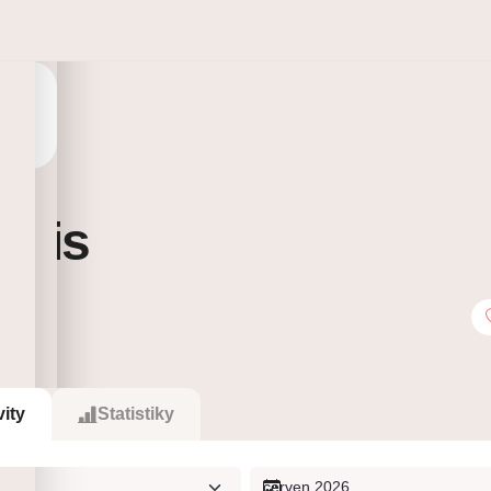
blis
2
Sleduje
vity
Statistiky