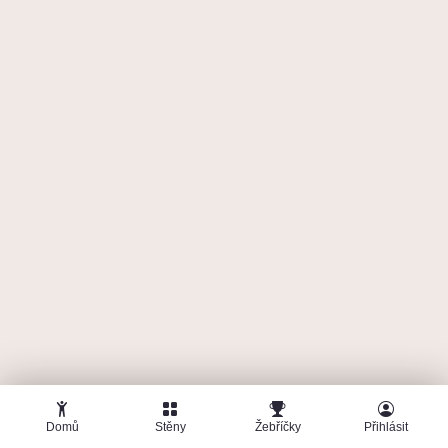
19. května 2026
SmíchOFF: lano a francouzská boulderoffka
(stará hala)
16
25 pokusů
7a+
1796 b
1 lezec dal fist bump
Fist bumpy
🤜
🤛
F
Filakcz
12. května 2026
SmíchOFF: lano a francouzská boulderoffka
(stará hala)
10
29 pokusů
7a+
1380 b
Domů
Stěny
Žebříčky
Přihlásit