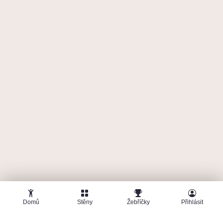
🤜
🤛
Ottakringer
1. června 2026
Třináctka
4
6b+ Onsight
2 219
b
Domů
Stěny
Žebříčky
Přihlásit