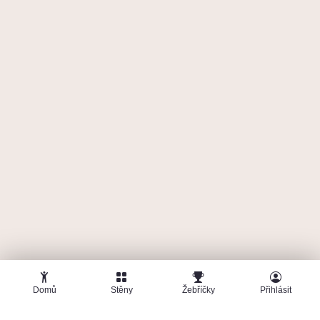
🤜
🤛
D
1
Dudák
12. června 2026
Jungle Letňany
10
8- Onsight
4 488
b
1 lezec dal fist bump
Fist bumpy
Domů
Stěny
Žebříčky
Přihlásit