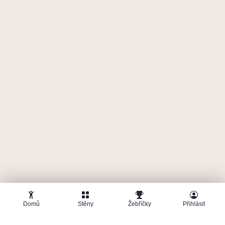
🤜
🤛
1
Elisak
13. července 2026
BigWall
4
5b Onsight
1 406
b
1 lezec dal fist bump
Fist bumpy
Domů
Stěny
Žebříčky
Přihlásit