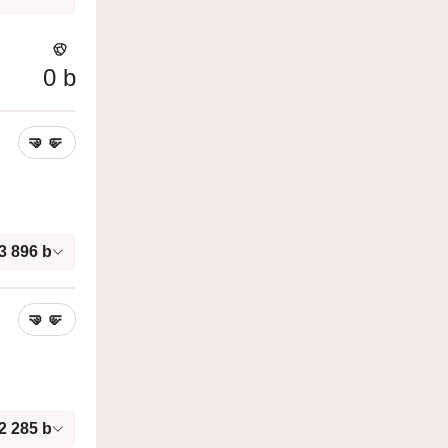
0
b
🤜
🤛
3 896
b
🤜
🤛
2 285
b