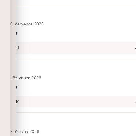
ny
20. července 2026
etňany
- Onsight
ny
8. července 2026
etňany
- Naviják
ny
29. června 2026