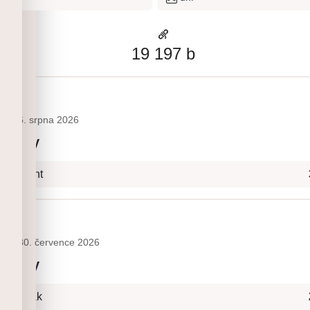
19 197
b
ny
6. srpna 2026
etňany
- Onsight
ny
30. července 2026
etňany
- Naviják