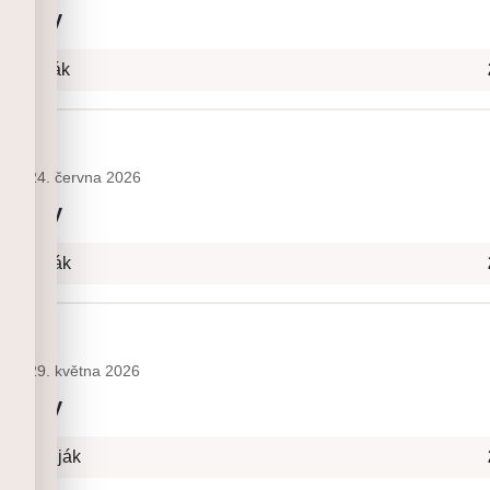
etňany
7 Naviják
ny
24. června 2026
etňany
+ Naviják
ny
29. května 2026
etňany
7+ Naviják