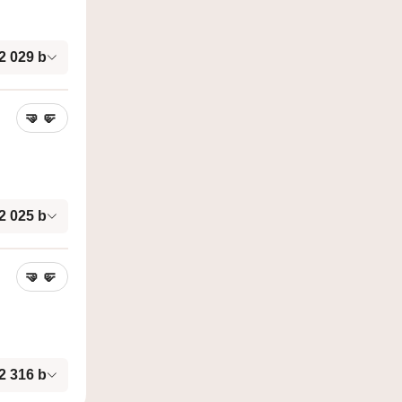
2 029
b
🤜
🤛
2 025
b
🤜
🤛
2 316
b