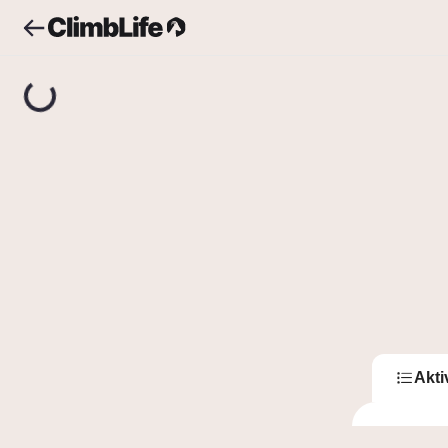
Upozornění
Vyhledávání
Jonny
J
Jo
0
Sledující
Akti