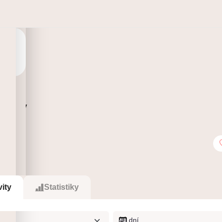
nny
0
Sleduje
vity
Statistiky