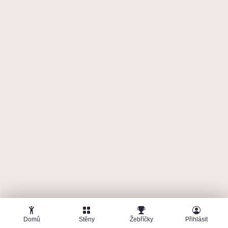
🤜
🤛
P
PlusOne
10. června 2026
BigWall
4
5b Top rope
532
b
2
2 pokusů
137 b
4
🤜
🤛
P
PlusOne
2. června 2026
BigWall
6
5c Top rope
723
b
Domů
Stěny
Žebříčky
Přihlásit