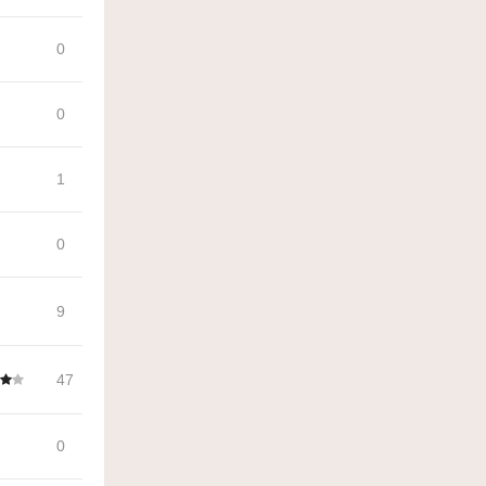
0
0
1
0
9
47
0