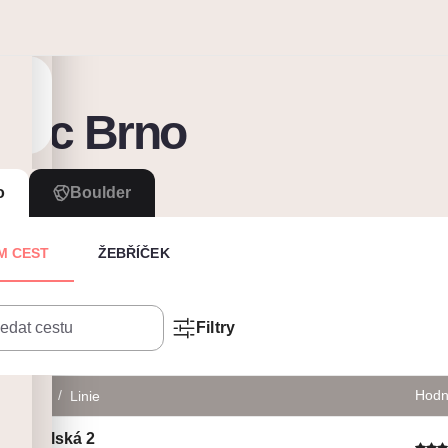
mec Brno
o
Boulder
M CEST
ŽEBŘÍČEK
Filtry
/
Hodn
Název
Linie
Andělská 2