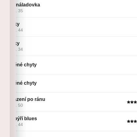
Jarní náladovka
Linie č. 35
Kostky
Linie č. 44
Kostky
Linie č. 34
Dřevěné chyty
Dřevěné chyty
Pohlazení po ránu
Linie č. 50
Netopýří blues
Linie č. 44