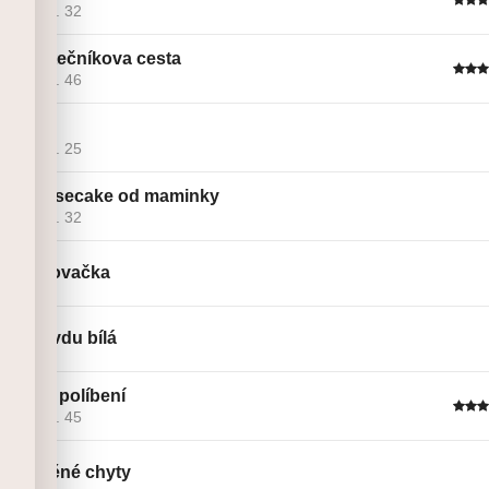
Linie č. 32
Začátečníkova cesta
Linie č. 46
Olaf
Linie č. 25
Cheesecake od maminky
Linie č. 32
Madlovačka
Opravdu bílá
První políbení
Linie č. 45
Dřevěné chyty