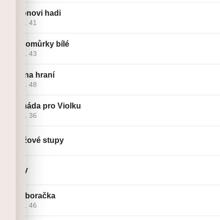
Faraonovi hadi
Linie č. 41
Muchomůrky bílé
Linie č. 43
Není na hraní
Linie č. 48
Serenáda pro Violku
Linie č. 36
Oranžové stupy
Řezky
Bramboračka
Linie č. 46