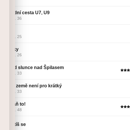
Závodní cesta U7, U9
Linie č. 36
Up
Linie č. 25
Kostky
Linie č. 26
Západ slunce nad Špilasem
Linie č. 33
Tahle země není pro krátký
Linie č. 33
Zahraň to!
Linie č. 48
Zapotíš se