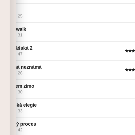
67
Linie č. 25
Moonwalk
Linie č. 31
Mikulášská 2
Linie č. 47
Krásná neznámá
Linie č. 26
Sbohem zimo
Linie č. 30
Jizerská elegie
Linie č. 33
Rychlý proces
Linie č. 42