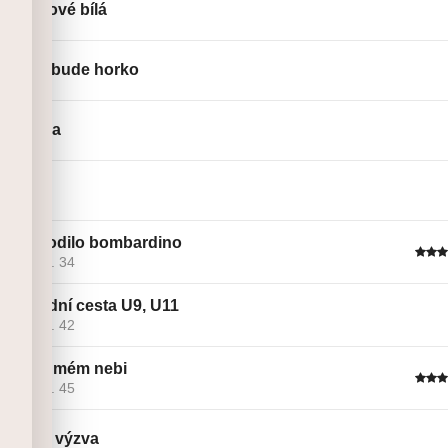
Z růžové bílá
Tady bude horko
Včelka
Uhlík
Crocodilo bombardino
Linie č. 34
Závodní cesta U9, U11
Linie č. 42
V sedmém nebi
Linie č. 45
Rudá výzva