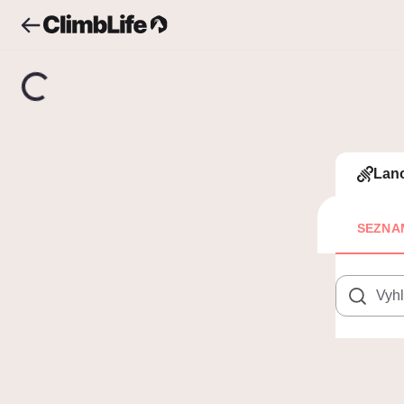
Upozornění
Vyhledávání
Komec Brno
Ko
Lan
SEZNA
3+