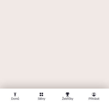
🤜
🤛
T
TMS
19. května 2026
Makak Arena
12
12 pokusů
950 b
5
Domů
Stěny
Žebříčky
Přihlásit