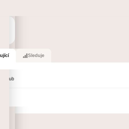
S
ující
Sleduje
 Holub
.