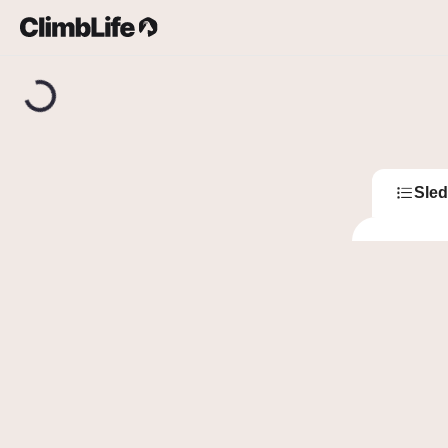
Upozornění
Vyhledávání
TMS
TM
Sled
M
Marek
L
Lea N