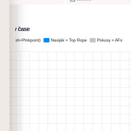
no
elezů v čase
 (OS+Flash+Pinkpoint)
Naviják + Top Rope
Pokusy + AFs