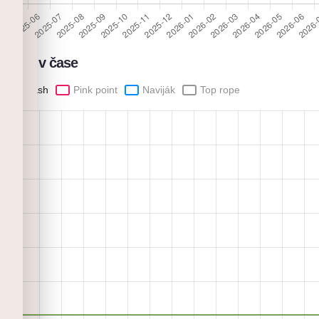
přelez v čase
Flash
Pink point
Naviják
Top rope