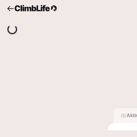
Upozornění
Vyhledávání
Oliver Saavedra
O
Oli
0
Sledující
Akti