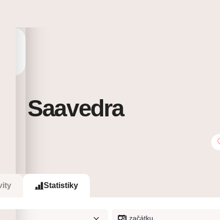
ver Saavedra
0
Sleduje
vity
Statistiky