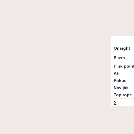
Přelezy d
Onsight
Flash
Pink poin
AF
Pokus
Naviják
Top rope
∑
Vybrané 