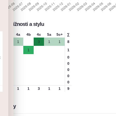
le obtížnosti a stylu
3+
4a
4b
4c
5a
5c+
∑
2
1
3
1
1
8
1
1
t
0
0
0
0
0
2
1
1
3
1
1
9
přelezy