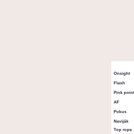
Přelezy d
Onsight
Flash
Pink poin
AF
Pokus
Naviják
Top rope