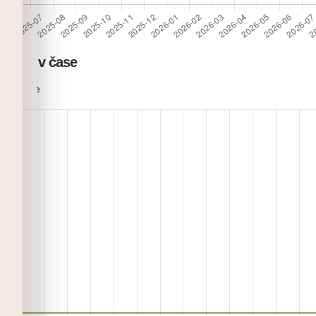
přelez v čase
Flashe