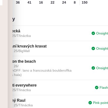
3
36
41
16
22
24
8
150
přelezy
zámecká
Onsight
9. 9. 25
/
Třináctka
Vázání krvavých kravat
Onsight
21. 8. 25
/
BigWall
Sex on the beach
27. 1. 26
/
Onsight
SmíchOFF: lano a francouzská boulderoffka
(stará hala)
turisti everywhere
Flash
9. 9. 25
/
Třináctka
zelený Raul
Pink point
26. 7. 25
/
Třináctka