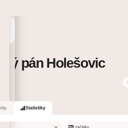
ný pán Holešovic
0
Sleduje
vity
Statistiky