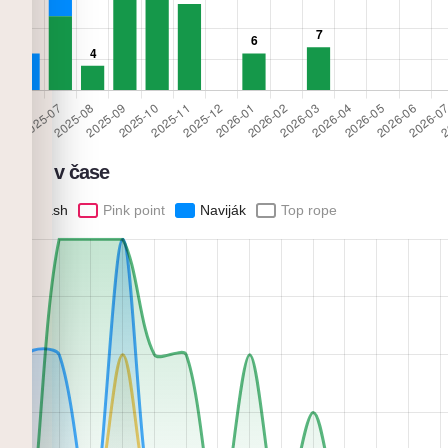
přelez v čase
Flash
Pink point
Naviják
Top rope