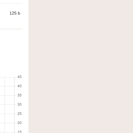
125
b