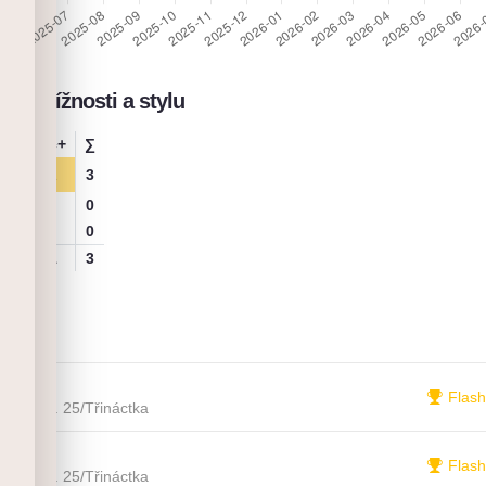
le obtížnosti a stylu
6b+
6c+
∑
2
1
3
0
0
2
1
3
topy
166
Flash
23. 4. 25
/
Třináctka
157
Flash
23. 4. 25
/
Třináctka