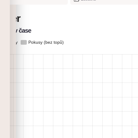
lder
elezů v čase
Topy
Pokusy (bez topů)