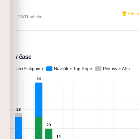
200
Flash
23. 4. 25
/
Třináctka
no
elezů v čase
 (OS+Flash+Pinkpoint)
Naviják + Top Rope
Pokusy + AFs