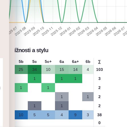
le obtížnosti a stylu
5a
5b
5c
5c+
6a
6a+
6b
∑
1
25
34
10
15
14
4
103
1
1
1
3
t
1
1
2
1
1
2
1
1
2
2
10
5
5
4
9
3
38
0