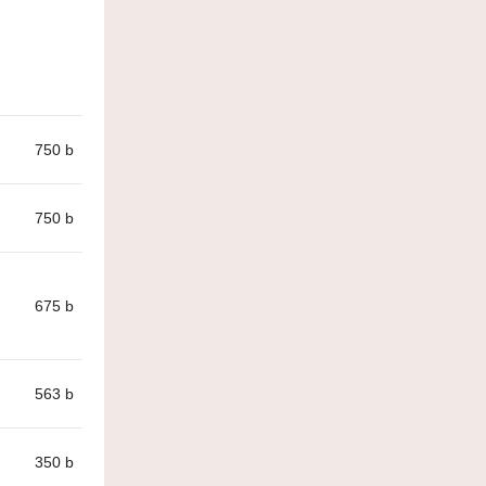
750
b
750
b
675
b
563
b
350
b