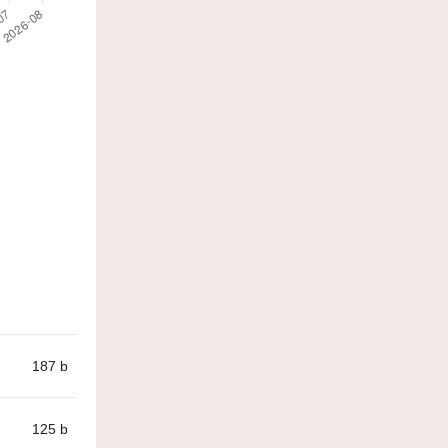
187
b
125
b