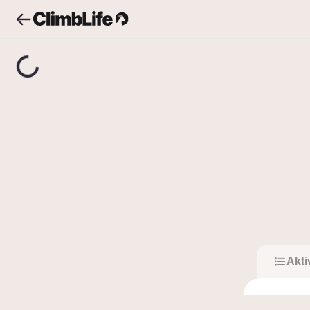
Upozornění
Vyhledávání
Temný pán Holešovic
T
Tem
2
Sledující
Akti