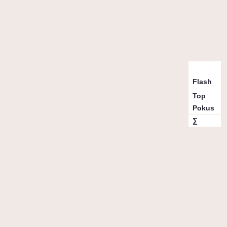
Přelezy d
Flash
Top
Pokus
∑
Vybrané 
5
4