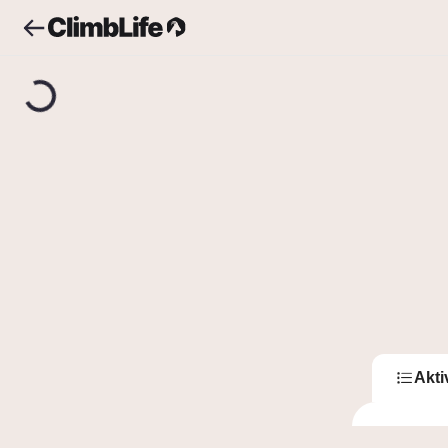
Upozornění
Vyhledávání
adelamikusova
A
ade
0
Sledující
Akti