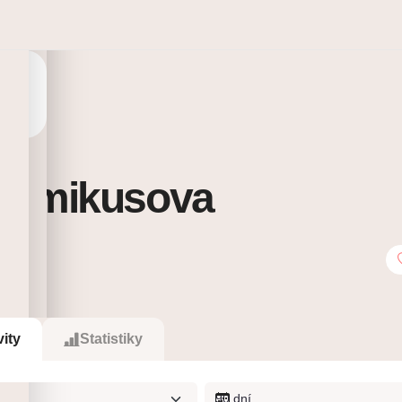
lamikusova
0
Sleduje
vity
Statistiky