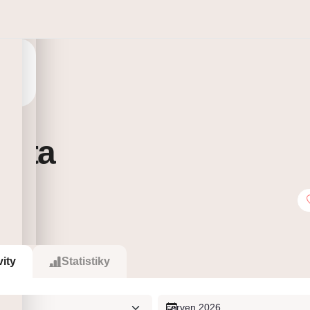
běta
3
Sleduje
vity
Statistiky