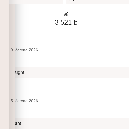
3 521
b
běta
9. června 2026
+/7- Onsight
běta
5. června 2026
 Pink point