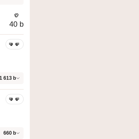
40
b
🤜
🤛
1 613
b
🤜
🤛
660
b