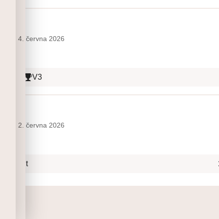
běta
4. června 2026
okusů
V3
běta
2. června 2026
 Onsight