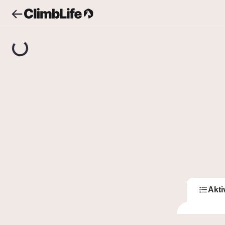
Upozornění
Vyhledávání
Alžběta
Alž
2
Sledující
Akti