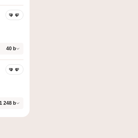
🤜
🤛
40 b
🤜
🤛
1 248
b