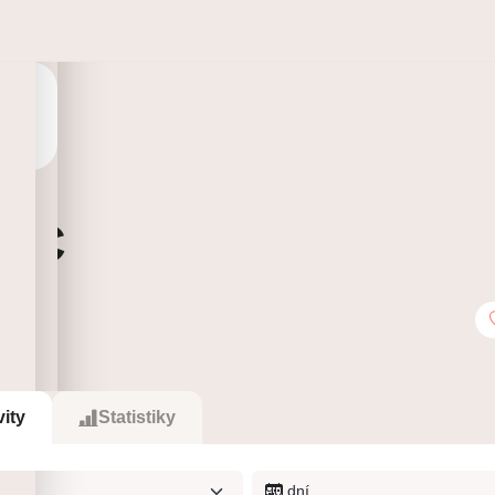
kaC
0
Sleduje
vity
Statistiky