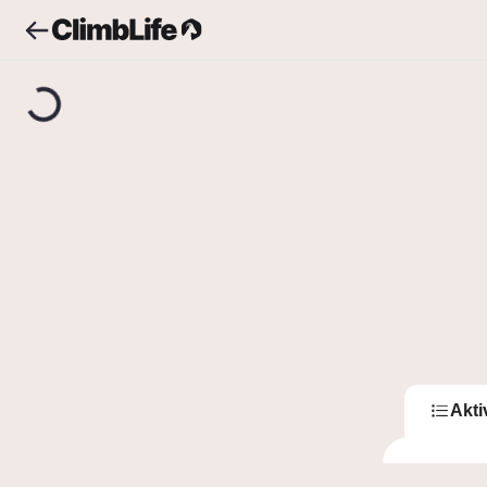
Upozornění
Vyhledávání
JirkaC
J
Jir
0
Sledující
Akti