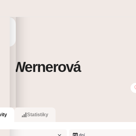
ie Wernerová
0
Sleduje
vity
Statistiky