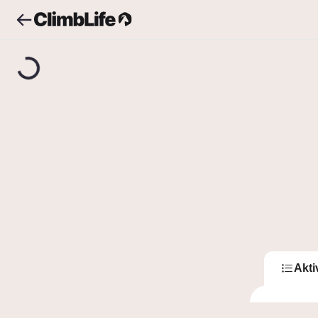
Upozornění
Vyhledávání
Sofie Wernerová
S
Sof
0
Sledující
Akti